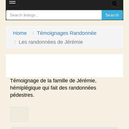
T
o
Search
g
g
Home
Témoignages Randonnée
l
e
Les randonnées de Jérémie
n
a
v
i
Témoignage de la famille de Jérémie,
g
hémiplégique qui fait des randonnées
a
pédestres.
t
i
o
n