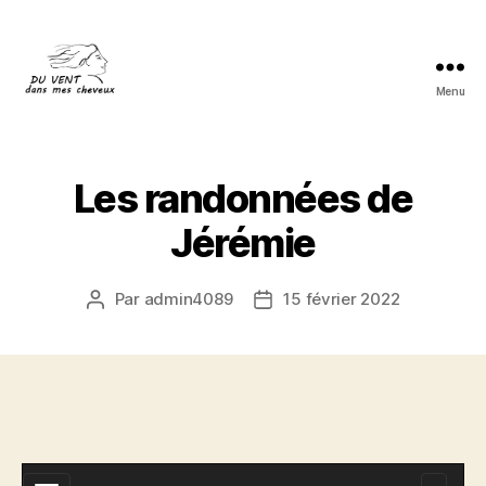
Menu
Du
vent
dans
mes
Les randonnées de
cheveux
Jérémie
Par
admin4089
15 février 2022
Auteur
Date
de
de
l’article
l’article