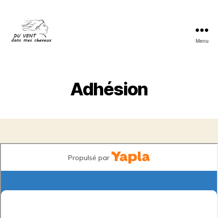
Menu
Du
vent
dans
mes
Adhésion
cheveux